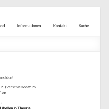
and
Informationen
Kontakt
Suche
nmelden!
Juni (Verschiebedatum
G an.
n.
Libellen in Theorie